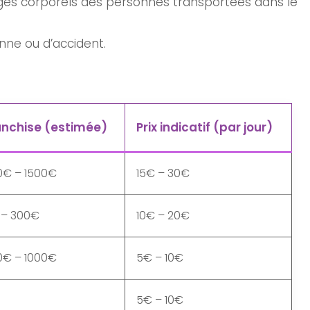
ges corporels des personnes transportées dans le
nne ou d’accident.
anchise (estimée)
Prix indicatif (par jour)
0€ – 1500€
15€ – 30€
 – 300€
10€ – 20€
0€ – 1000€
5€ – 10€
5€ – 10€