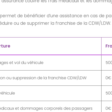
 assurance couvre les frais médicaux et les domma
permet de bénéficier d’une assistance en cas de pa
duire ou de supprimer la franchise de la CDW/LDW.
rture
Fr
es et vol du véhicule
50
ion ou suppression de la franchise CDW/LDW
0€
véhicule
50
médicaux et dommages corporels des passagers
0€